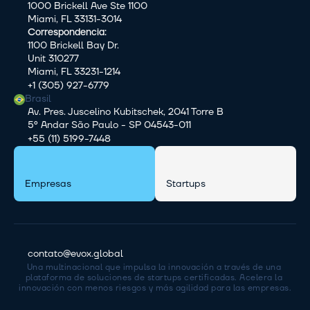
1000 Brickell Ave Ste 1100
Miami, FL 33131-3014
Correspondencia:
1100 Brickell Bay Dr.
Unit 310277
Miami, FL 33231-1214
+1 (305) 927-6779
Brasil
Av. Pres. Juscelino Kubitschek, 2041 Torre B
5º Andar São Paulo - SP 04543-011
+55 (11) 5199-7448
Empresas
Startups
contato@evox.global
Una multinacional que impulsa la innovación a través de una 
plataforma de soluciones de startups certificadas. Acelera la 
innovación con menos riesgos y más agilidad para las empresas.