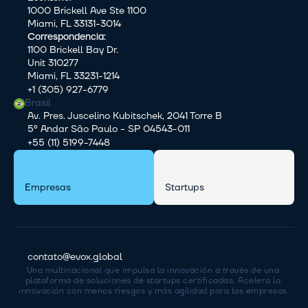
1000 Brickell Ave Ste 1100
Miami, FL 33131-3014
Correspondencia:
1100 Brickell Bay Dr.
Unit 310277
Miami, FL 33231-1214
+1 (305) 927-6779
Brasil
Av. Pres. Juscelino Kubitschek, 2041 Torre B
5º Andar São Paulo - SP 04543-011
+55 (11) 5199-7448
Empresas
Startups
contato@evox.global
Una multinacional que impulsa la innovación a través de una 
plataforma de soluciones de startups certificadas. Acelera la 
innovación con menos riesgos y más agilidad para las empresas.