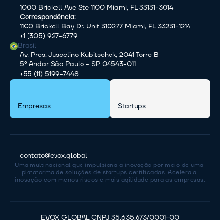
1000 Brickell Ave Ste 1100 Miami, FL 33131-3014
Correspondência:
1100 Brickell Bay Dr. Unit 310277 Miami, FL 33231-1214
+1 (305) 927-6779
Brasil
Av. Pres. Juscelino Kubitschek, 2041 Torre B
5º Andar São Paulo - SP 04543-011
+55 (11) 5199-7448
Empresas
Startups
contato@evox.global
Uma multinacional que impulsiona a inovação por meio de uma 
plataforma de soluções de startups certificadas. Acelera a 
inovação com menos riscos e mais agilidade para as empresas.
EVOX GLOBAL CNPJ 35.635.673/0001-00